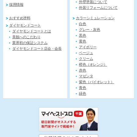
外壁塗装について
採用情報
外装リフォームについて
おすすめ塗料
カラーシミュレーション
白色
ダイヤモンドコート
グレー・灰色
ダイヤモンドコートとは
黒色
美観へのこだわり
黄色
業界初の保証システム
アイボリー
ダイヤモンドコート店会・会長
ベージュ
クリーム
橙色（オレンジ）
赤色
マゼンタ
紫色（バイオレット）
青色
緑色