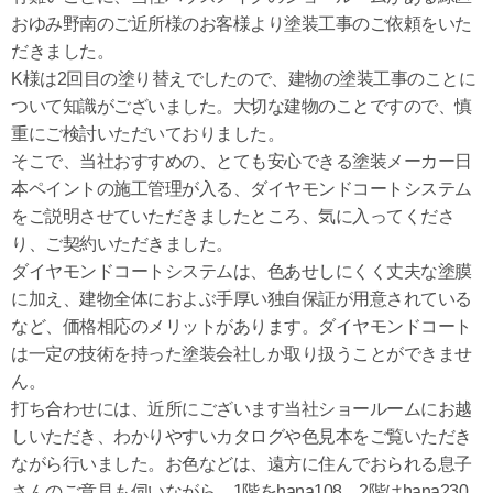
おゆみ野南のご近所様のお客様より塗装工事のご依頼をいた
だきました。
K様は2回目の塗り替えでしたので、建物の塗装工事のことに
ついて知識がございました。大切な建物のことですので、慎
重にご検討いただいておりました。
そこで、当社おすすめの、とても安心できる塗装メーカー日
本ペイントの施工管理が入る、ダイヤモンドコートシステム
をご説明させていただきましたところ、気に入ってくださ
り、ご契約いただきました。
ダイヤモンドコートシステムは、色あせしにくく丈夫な塗膜
に加え、建物全体におよぶ手厚い独自保証が用意されている
など、価格相応のメリットがあります。ダイヤモンドコート
は一定の技術を持った塗装会社しか取り扱うことができませ
ん。
打ち合わせには、近所にございます当社ショールームにお越
しいただき、わかりやすいカタログや色見本をご覧いただき
ながら行いました。お色などは、遠方に住んでおられる息子
さんのご意見も伺いながら、1階をhana108、2階はhana230