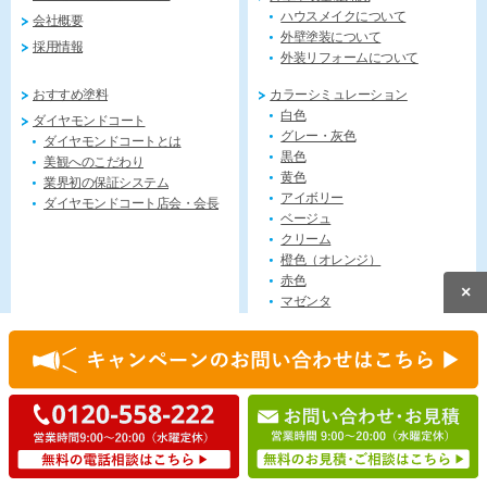
ハウスメイクについて
会社概要
外壁塗装について
採用情報
外装リフォームについて
おすすめ塗料
カラーシミュレーション
白色
ダイヤモンドコート
グレー・灰色
ダイヤモンドコートとは
黒色
美観へのこだわり
黄色
業界初の保証システム
アイボリー
ダイヤモンドコート店会・会長
ベージュ
クリーム
橙色（オレンジ）
赤色
×
マゼンタ
紫色（バイオレット）
青色
緑色