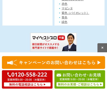
赤色
マゼンタ
紫色（バイオレット）
青色
緑色
×
無料見積もり
今すぐ電話