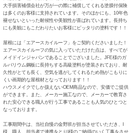
大手損害補償会社が万が一の際に補償してくれる塗膜付保険
は多くのお客様に支持されています。そのほかにも、10年色
褪せないといった耐候性や美観性が喜ばれています。長持ち
にも美観にもこだわりたいお客様にピッタリの塗料です！！
屋根には「エアースカイルーフ」をご契約くださいました！
エアースカイルーフの気に入っていただけた点は、すべてが
メイドインジャパンであることでございました。JFE様のガ
ルバリウム鋼板に長持ちする高級塗料が塗装されており、耐
久性がとても長く、空気を逃がしてくれるため熱がこもりに
くい画期的な屋根材となっております！！
ハウスメイクでしか扱えないOEM商品なので、安価でご提供
ができます。また、メーカー施工なので、メーカーで教育さ
れた安心できる職人が行う工事であることも人気のひとつと
なっております。
工事期間中は、当社自慢の金野班が担当させていただき、I
様、職人、担当者で連携をとりI様のご納得のいく工事をさせ