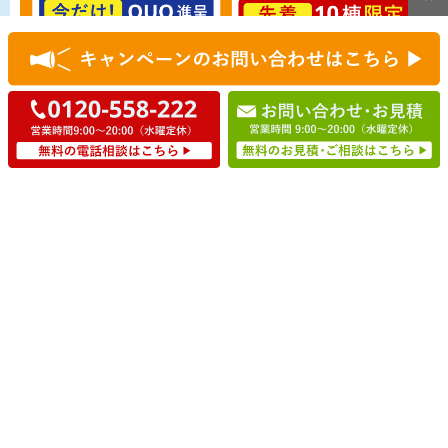
7つの安心
施工事例
料金目安
お客様の声
サービスの流れ
よくあるQ&A
スタッフ紹介
無料見積もり
今すぐ電話
アクセス・自社ビル紹介
外壁塗装基礎知識
ハウスメイクについて
会社概要
外壁塗装について
採用情報
外装リフォームについて
おすすめ塗料
カラーシミュレーション
白色
ダイヤモンドコート
グレー・灰色
ダイヤモンドコートとは
黒色
美観へのこだわり
黄色
業界初の保証システム
アイボリー
ダイヤモンドコート店会・会長
ベージュ
クリーム