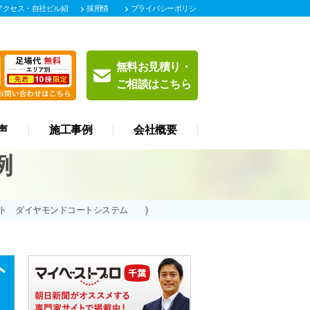
アクセス・自社ビル紹
採用情
プライバシーポリシ
報
ー
無料お見積り・
ご相談はこちら
声
施工事例
会社概要
例
ント ダイヤモンドコートシステム )
外