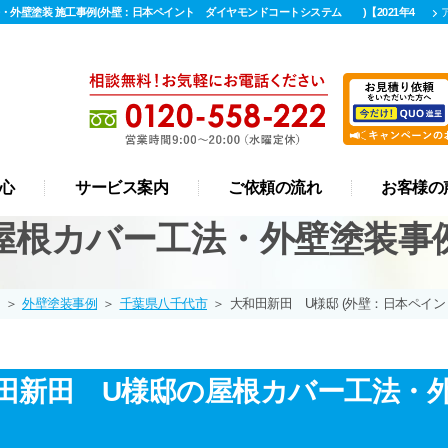
・外壁塗装 施工事例(外壁：日本ペイント ダイヤモンドコートシステム )【2021年4
介
心
サービス案内
ご依頼の流れ
お客様の
屋根カバー工法・外壁塗装事
屋根 カバー工法
リフォーム
外壁塗装
屋根塗装
防水工事
漆喰工事
雨樋工事
＞
外壁塗装事例
＞
千葉県八千代市
＞
大和田新田 U様邸 (外壁：日本ペイ
田新田 U様邸の屋根カバー工法・