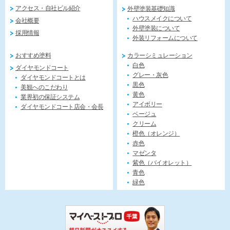
アクセス・自社ビル紹介
外壁塗装基礎知識
ハウスメイクについて
会社概要
外壁塗装について
採用情報
外装リフォームについて
おすすめ塗料
カラーシミュレーション
白色
ダイヤモンドコート
グレー・灰色
ダイヤモンドコートとは
黒色
美観へのこだわり
黄色
業界初の保証システム
アイボリー
ダイヤモンドコート店会・会長
ベージュ
クリーム
橙色（オレンジ）
赤色
マゼンタ
紫色（バイオレット）
青色
緑色