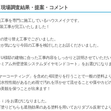
】現場調査結果・提案・コメント
装工事を専門に施工しているハウスメイクです。
塗装工事が完工いたしました！
ての塗り替え工事でございました。
せが気になり今回の工事を検討したとお話くださいました。
、U様邸の建物に合った工事内容をしっかりと説明させていただ
レミアム外壁塗装システムダイヤモンドコート」をお選びになり
ヤーコーティング」を含めた4回塗りを行うことで一般の塗料よ
親水性性能があるため雨で汚れを浮かせて流せることや藻やカビ
の美観を保つことが出来ます！
ｉ｣をお選びになりました。
下塗りどちらも遮熱効果のある塗料を用いておりダブル反射でよ