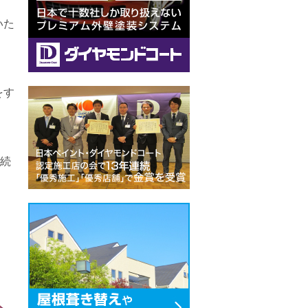
いた
をす
続