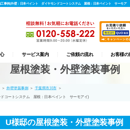
 施工事例(外壁：日本ペイント ダイヤモンドコートシステム 屋根：日本ペイント サーモア
心
サービス案内
ご依頼の流れ
お客様の
屋根塗装・外壁塗装事例
屋根 カバー工法
リフォーム
外壁塗装
屋根塗装
防水工事
漆喰工事
雨樋工事
＞
外壁塗装事例
＞
千葉県市川市
＞
ンドコートシステム 屋根：日本ペイント サーモアイ)
 U様邸の屋根塗装・外壁塗装事例