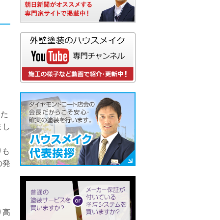
いた
まし
りも
の発
り高