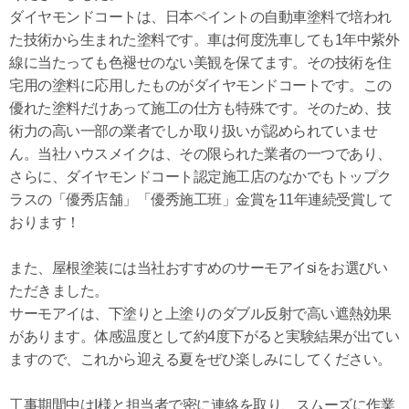
ダイヤモンドコートは、日本ペイントの自動車塗料で培われ
た技術から生まれた塗料です。車は何度洗車しても1年中紫外
線に当たっても色褪せのない美観を保てます。その技術を住
宅用の塗料に応用したものがダイヤモンドコートです。この
優れた塗料だけあって施工の仕方も特殊です。そのため、技
術力の高い一部の業者でしか取り扱いが認められていませ
ん。当社ハウスメイクは、その限られた業者の一つであり、
さらに、ダイヤモンドコート認定施工店のなかでもトップク
ラスの「優秀店舗」「優秀施工班」金賞を11年連続受賞して
おります！
また、屋根塗装には当社おすすめのサーモアイsiをお選びい
ただきました。
サーモアイは、下塗りと上塗りのダブル反射で高い遮熱効果
があります。体感温度として約4度下がると実験結果が出てい
ますので、これから迎える夏をぜひ楽しみにしてください。
工事期間中はI様と担当者で密に連絡を取り、スムーズに作業