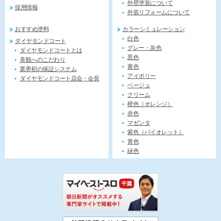
外壁塗装について
採用情報
外装リフォームについて
おすすめ塗料
カラーシミュレーション
白色
ダイヤモンドコート
グレー・灰色
ダイヤモンドコートとは
黒色
美観へのこだわり
黄色
業界初の保証システム
アイボリー
ダイヤモンドコート店会・会長
ベージュ
クリーム
橙色（オレンジ）
赤色
マゼンタ
紫色（バイオレット）
青色
緑色