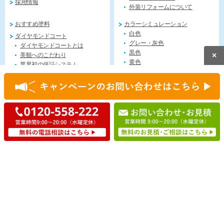
採用情報
外装リフォームについて
おすすめ塗料
カラーシミュレーション
白色
ダイヤモンドコート
グレー・灰色
ダイヤモンドコートとは
黒色
×
美観へのこだわり
黄色
業界初の保証システム
アイボリー
ダイヤモンドコート店会・会長
ベージュ
クリーム
橙色（オレンジ）
赤色
マゼンタ
紫色（バイオレット）
青色
緑色
無料見積もり
今すぐ電話