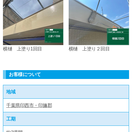
横樋 上塗り1回目
横樋 上塗り２回目
お客様について
地域
千葉県印西市・印旛郡
工期