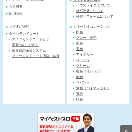
ハウスメイクについて
会社概要
外壁塗装について
採用情報
外装リフォームについて
おすすめ塗料
カラーシミュレーション
白色
ダイヤモンドコート
グレー・灰色
ダイヤモンドコートとは
黒色
美観へのこだわり
黄色
業界初の保証システム
アイボリー
ダイヤモンドコート店会・会長
ベージュ
クリーム
橙色（オレンジ）
赤色
マゼンタ
紫色（バイオレット）
青色
緑色
×