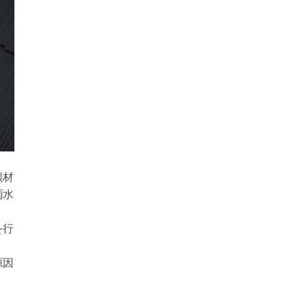
根材
雨水
を行
原因