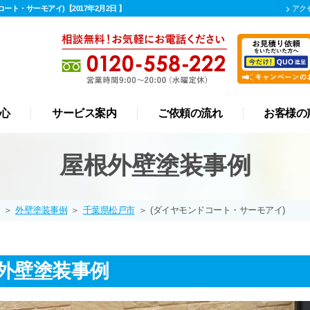
ト・サーモアイ)【2017年2月2日 】
アク
心
サービス案内
ご依頼の流れ
お客様の
屋根 カバー工法
リフォーム
外壁塗装
屋根塗装
防水工事
漆喰工事
雨樋工事
屋根外壁塗装事例
＞
外壁塗装事例
＞
千葉県松戸市
＞
(ダイヤモンドコート・サーモアイ)
外壁塗装事例