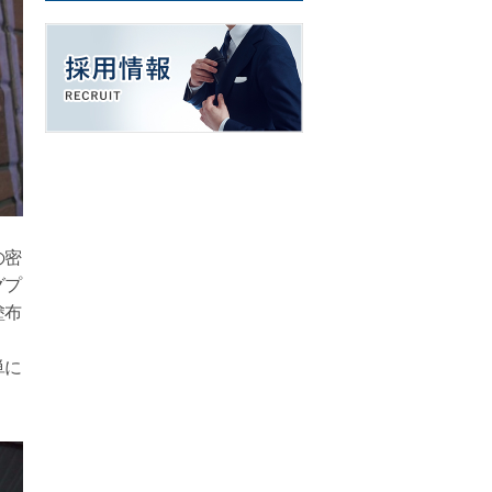
の密
グプ
塗布
単に