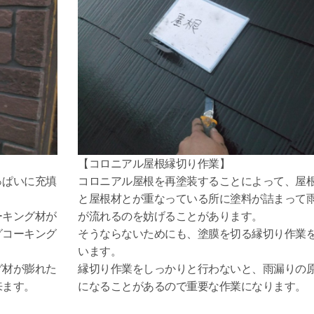
】
【コロニアル屋根縁切り作業】
っぱいに充填
コロニアル屋根を再塗装することによって、屋
と屋根材とが重なっている所に塗料が詰まって
ーキング材が
が流れるのを妨げることがあります。
グコーキング
そうならないためにも、塗膜を切る縁切り作業
います。
グ材が膨れた
縁切り作業をしっかりと行わないと、雨漏りの
来ます。
になることがあるので重要な作業になります。