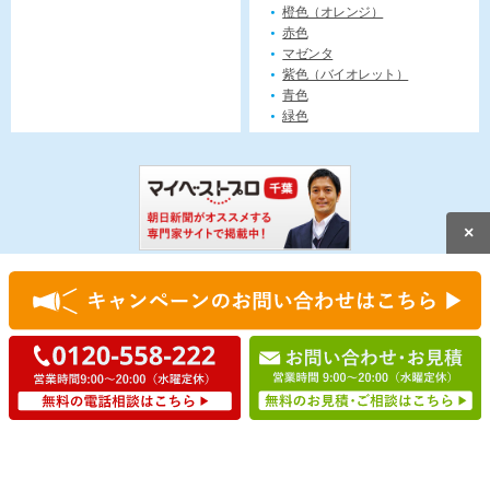
橙色（オレンジ）
赤色
マゼンタ
紫色（バイオレット）
青色
緑色
×
無料見積もり
今すぐ電話