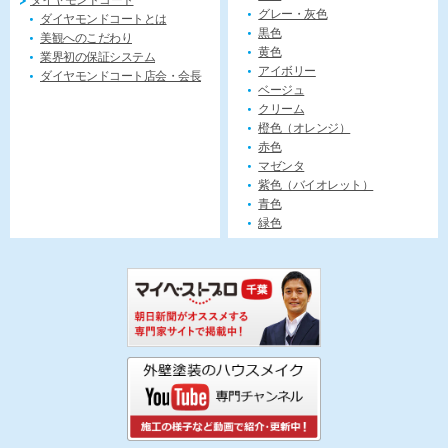
ダイヤモンドコート
グレー・灰色
ダイヤモンドコートとは
黒色
美観へのこだわり
黄色
業界初の保証システム
アイボリー
ダイヤモンドコート店会・会長
ベージュ
クリーム
橙色（オレンジ）
赤色
マゼンタ
紫色（バイオレット）
青色
緑色