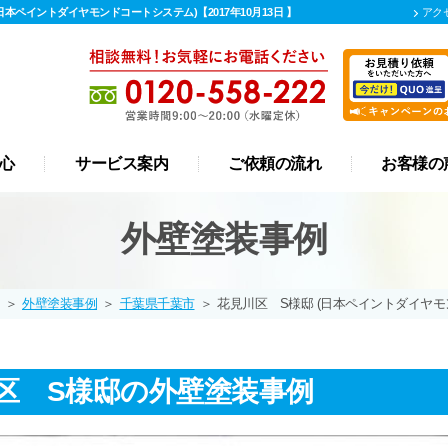
本ペイントダイヤモンドコートシステム)【2017年10月13日 】
アク
心
サービス案内
ご依頼の流れ
お客様の
屋根 カバー工法
リフォーム
外壁塗装
屋根塗装
防水工事
漆喰工事
雨樋工事
外壁塗装事例
＞
外壁塗装事例
＞
千葉県千葉市
＞
花見川区 S様邸 (日本ペイントダイヤモ
区 S様邸の外壁塗装事例