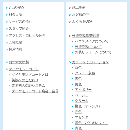
7つの安心
施工事例
料金目安
お客様の声
サービスの流れ
よくあるQ&A
スタッフ紹介
アクセス・自社ビル紹介
外壁塗装基礎知識
ハウスメイクについて
会社概要
外壁塗装について
採用情報
外装リフォームについて
おすすめ塗料
カラーシミュレーション
白色
ダイヤモンドコート
グレー・灰色
ダイヤモンドコートとは
黒色
美観へのこだわり
黄色
業界初の保証システム
アイボリー
ダイヤモンドコート店会・会長
ベージュ
クリーム
橙色（オレンジ）
赤色
マゼンタ
紫色（バイオレット）
青色