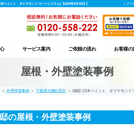
本ペイント ダイヤモンドコートシステム)【2020年6月18日 】
アク
心
サービス案内
ご依頼の流れ
お客様の
屋根 カバー工法
リフォーム
外壁塗装
屋根塗装
防水工事
漆喰工事
雨樋工事
屋根・外壁塗装事例
＞
外壁塗装事例
＞
千葉県大網白里市
＞
I様邸 (日本ペイント ダイヤモンド
様邸の屋根・外壁塗装事例