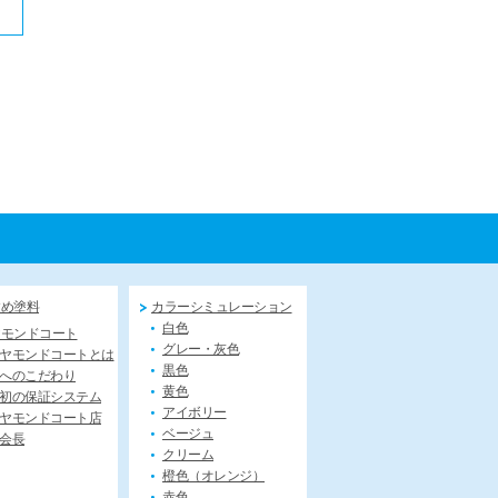
すめ塗料
カラーシミュレーション
白色
ヤモンドコート
グレー・灰色
ヤモンドコートとは
黒色
へのこだわり
黄色
初の保証システム
アイボリー
ヤモンドコート店
ベージュ
会長
クリーム
橙色（オレンジ）
赤色