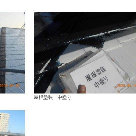
。
。
屋根塗装 中塗り