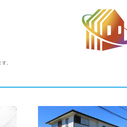
ます。
。