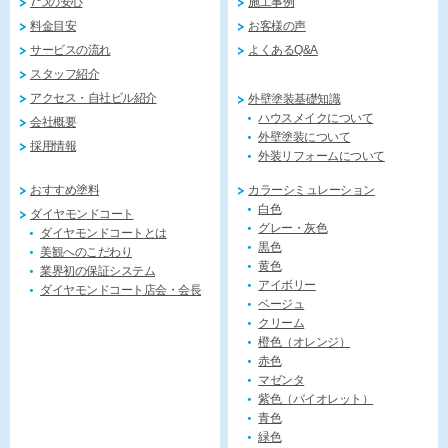
7つの安心
施工事例
料金目安
お客様の声
サービスの流れ
よくあるQ&A
スタッフ紹介
アクセス・自社ビル紹介
外壁塗装基礎知識
ハウスメイクについて
会社概要
外壁塗装について
採用情報
外装リフォームについて
おすすめ塗料
カラーシミュレーション
白色
ダイヤモンドコート
グレー・灰色
ダイヤモンドコートとは
黒色
美観へのこだわり
黄色
業界初の保証システム
アイボリー
ダイヤモンドコート店会・会長
ベージュ
クリーム
橙色（オレンジ）
赤色
マゼンタ
紫色（バイオレット）
青色
緑色