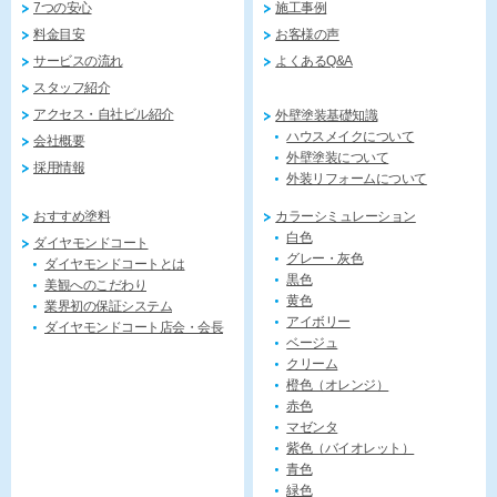
7つの安心
施工事例
料金目安
お客様の声
サービスの流れ
よくあるQ&A
スタッフ紹介
アクセス・自社ビル紹介
外壁塗装基礎知識
ハウスメイクについて
会社概要
外壁塗装について
採用情報
外装リフォームについて
おすすめ塗料
カラーシミュレーション
白色
ダイヤモンドコート
グレー・灰色
ダイヤモンドコートとは
黒色
美観へのこだわり
黄色
業界初の保証システム
アイボリー
ダイヤモンドコート店会・会長
ベージュ
クリーム
橙色（オレンジ）
赤色
マゼンタ
紫色（バイオレット）
青色
緑色